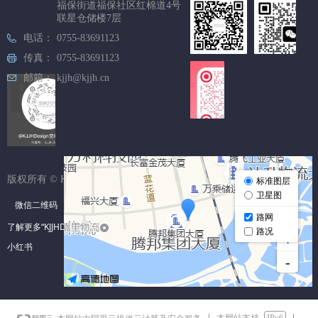
福保街道福保社区红棉道4号
联星仓储楼7层
电话：
0755-83691123
传真：
0755-83691123
邮箱：
kjjh@kjjh.cn
微信公
众号
版权所有 ©
KJJHDESIGN 空间几何设计
微信二维码
抖音
了解更多“KJJHDESIGN空间几何设计”在以上二维码
小红书